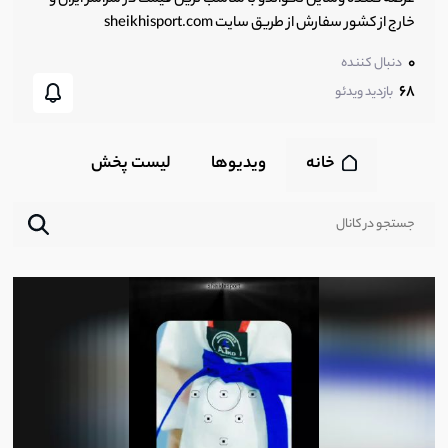
خارج از کشور سفارش از طریق سایت sheikhisport.com
0
دنبال کننده
68
بازدید ویدئو
خانه
ویدیوها
لیست پخش‌