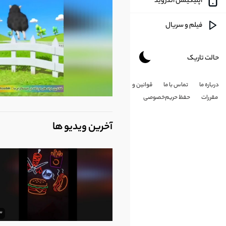
اپلیکیشن اندروید
آموزشی
فیلم و سریال
طنز
حالت تاریک
هنری
درباره ما
تماس با ما
قوانین و
شخصی
مقررات
حفظ حریم‌خصوصی
کارتون
آخرین ویدیو ها
طبیعت
مذهبی
علم و تکلونوژی
3
پزشکی و سلامت