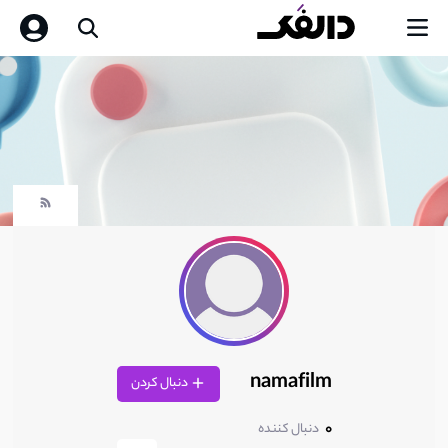
namafilm
دنبال کردن
0
دنبال کننده