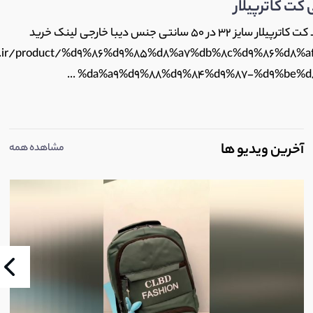
کت کاترپیلار
خرید کوله پشتی برند کت کاترپیلار سایز 32 در 50 سانتی جنس دیبا خارجی لینک خرید
ag.ir/product/%d9%86%d9%85%d8%a7%db%8c%d9%86%d8%a
%da%a9%d9%88%d9%84%d9%87-%d9%be%d8%b
آخرین ویدیو ها
مشاهده همه