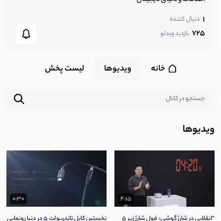
1
دنبال کننده
725
بازدید ویدئو
خانه
ویدیوها
لیست پخش‌
ویدیوها
0:30
4:15
"انقلابی در شارژ گوشی: فول شارژ زیر 5
نخستین کابل تاندربولت 5 در دنیا رونمایی