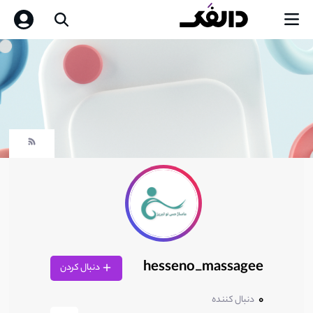
hesseno_massagee
دنبال کردن
0
دنبال کننده