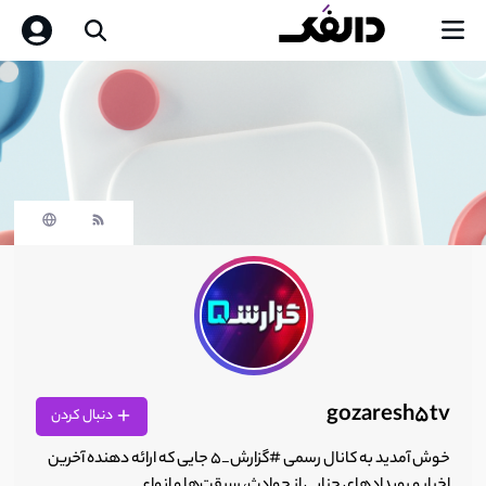
gozaresh5tv
دنبال کردن
خوش آمدید به کانال رسمی #گزارش_۵ جایی که ارائه دهنده آخرین
اخبار و رویدادهای جنایی از حوادث، سرقت‌ها و انواع