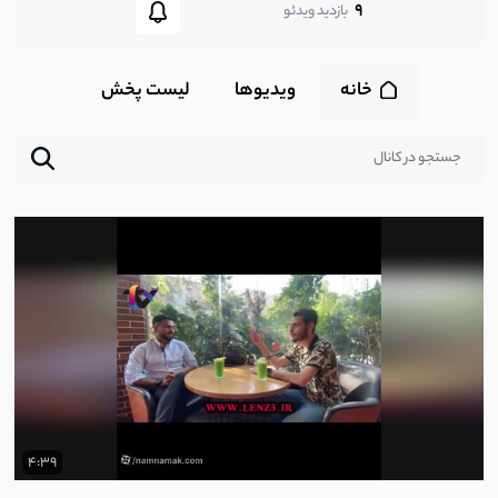
9
بازدید ویدئو
خانه
ویدیوها
لیست پخش‌
4:39