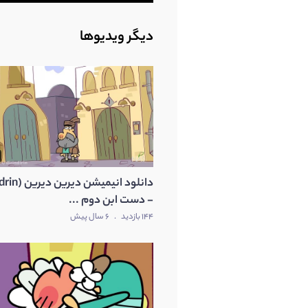
دیگر ویدیوها
- دست ابن دوم ...
144 بازدید
.
6 سال پیش