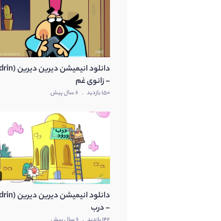
- زانوی غم
150 بازدید
.
6 سال پیش
- درب
142 بازدید
.
6 سال پیش