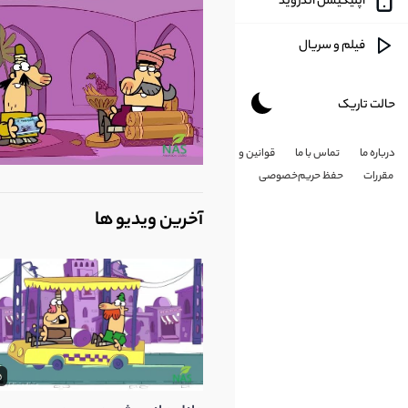
اپلیکیشن اندروید
آموزشی
فیلم و سریال
طنز
حالت تاریک
هنری
درباره ما
تماس با ما
قوانین و
شخصی
مقررات
حفظ حریم‌خصوصی
کارتون
آخرین ویدیو ها
طبیعت
مذهبی
علم و تکلونوژی
5
پزشکی و سلامت