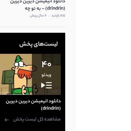
دانلود انیمیشن دیرین دیرین
(drindrin) - به تو چه
متفرقه
165 بازدید
.
6 سال پیش
لیست‌های پخش
40
ویدئو
دانلود انیمیشن دیرین دیرین
(drindrin)
مشاهده کل لیست پخش