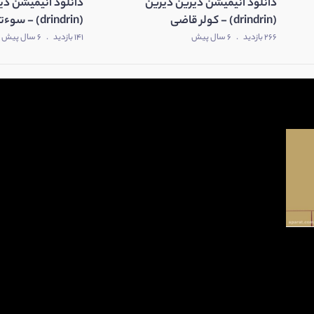
دانلود انیمیشن دیرین دیرین
دانلود انیمیشن دی
(drindrin) - کولر قاضی
(drindrin) - سوءتفاهم
266 بازدید
.
6 سال پیش
141 بازدید
.
6 سال پیش