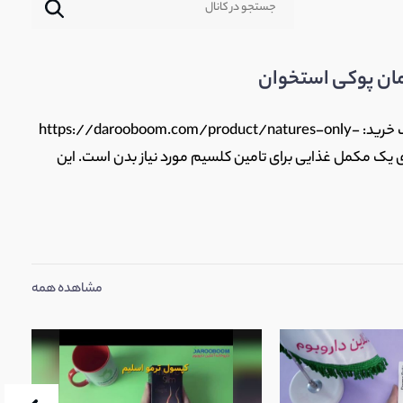
مان پوکی استخوان
قرص سوپراکل دی نیچرز اونلی 30 عددی لینک خرید: https://darooboom.com/product/natures-only-
قرص سوپراکل دی یک مکمل غذایی برای تامین کلسیم مورد نیاز بدن است. این
مشاهده همه