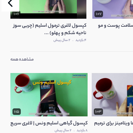
1:06
1:07
سلامت پوست و مو
کپسول لاغری ترمول اسلیم (چربی سوز
قرص پی
ناحیه شکم و پهلو) ...
10 بازدید
4 بازدید
.
2 سال پیش
مشاهده همه
1:15
1:03
ویتامینز برای ترمیم
کپسول گیاهی اسلیم ونس | لاغری سریع
8 بازدید
.
2 سال پیش