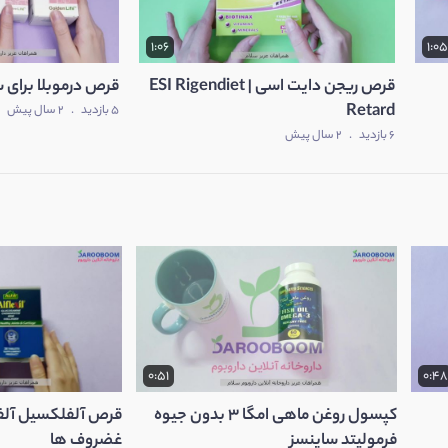
1:06
1:0
قرص ریجن دایت اسی | ESI Rigendiet
قرص درموبلا برای 
Retard
5 بازدید
.
2 سال پیش
6 بازدید
.
2 سال پیش
0:51
0:48
کپسول روغن ماهی امگا 3 بدون جیوه
قرص آلفلکسیل آلفا 
فرمولیتد ساینسز
غضروف ها