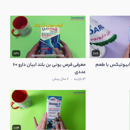
1:20
1:06
ابیوتیکس با طعم
معرفی قرص یونی بن بلند ابیان دارو 60
عددی
13 بازدید
.
2 سال پیش
1:04