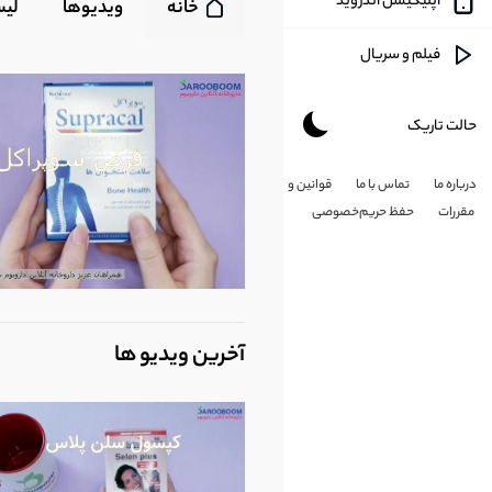
اپلیکیشن اندروید
خانه
ویدیوها
لی
آموزشی
فیلم و سریال
طنز
حالت تاریک
هنری
درباره ما
تماس با ما
قوانین و
شخصی
مقررات
حفظ حریم‌خصوصی
کارتون
طبیعت
آخرین ویدیو ها
مذهبی
علم و تکلونوژی
پزشکی و سلامت