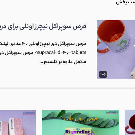
ست پخش‌
قرص سوپراکل نیچرز اونلی برای در
supracal-d-30-tablets/ 
مکمل علاوه بر کلسیم ...
1:06