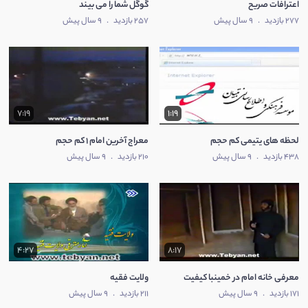
اعترافات صریح
گوگل شما را می بیند
277 بازدید
.
9 سال پیش
257 بازدید
.
9 سال پیش
7:19
1:19
لحظه های یتیمی کم حجم
معراج آخرین امام 1 کم حجم
438 بازدید
.
9 سال پیش
210 بازدید
.
9 سال پیش
4:27
8:17
معرفی خانه امام در خمینبا کیفیت
ولایت فقیه
171 بازدید
.
9 سال پیش
211 بازدید
.
9 سال پیش