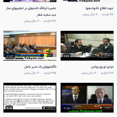
جهت اطلاع خانوادهها
حضرت آیتالله خامنهای در خطبههای نماز
212 بازدید
.
9 سال پیش
عید سعید فطر
248 بازدید
.
9 سال پیش
3:23
2:26
دزدی تو روز روشن
ناگفتههای یک مدیر عامل
482 بازدید
.
9 سال پیش
295 بازدید
.
9 سال پیش
4:01
3:50