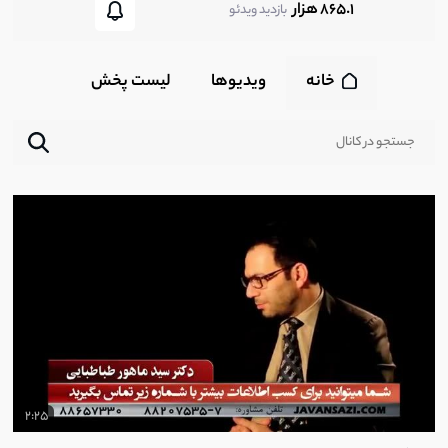
865.1 هزار
بازدید ویدئو
خانه
ویدیوها
لیست پخش‌
2:25