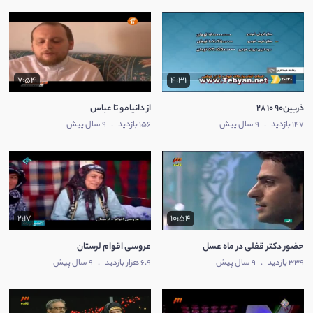
7:54
4:31
ذربین90 10 28
از دانیامو تا عباس
147 بازدید
.
9 سال پیش
156 بازدید
.
9 سال پیش
2:17
10:54
حضور دکتر قفلی در ماه عسل
عروسی اقوام لرستان
339 بازدید
.
9 سال پیش
6.9 هزار بازدید
.
9 سال پیش