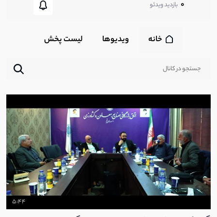
0
بازدید ویدئو
خانه
ویدیوها
لیست پخش‌
5:44