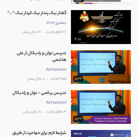
گفتار نیک پندار نیک کردار نیک ^_^
جعفری1383
.
9.2 هزار بازدید
10 سال پیش
4:18
تدریس توان و رادیکال از علی
هاشمی
Ali Hashemi
.
455 بازدید
8 سال پیش
8:29
تدریس ریاضی - توان و رادیکال
Ali Hashemi
.
1.3 هزار بازدید
8 سال پیش
8:29
شرایط لازم برای مهاجرت از طریق