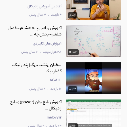
آکادمی آموزشی رادیکال
.
4 بازدید
3 سال پیش
8:04
آموزش ریاضی پایه هشتم - فصل
هفتم- بخش چه ...
آموزش های کاربردی
.
2.2 هزار بازدید
7 سال پیش
14:03
سخنان زرتشت بزرگ | پندار نیک،
گفتار نیک، ...
AGAHI
.
10 بازدید
2 سال پیش
0:23
آموزش تابع توان (power) و تابع
رادیکال ...
melovy ir
.
24 بازدید
2 سال پیش
0:54