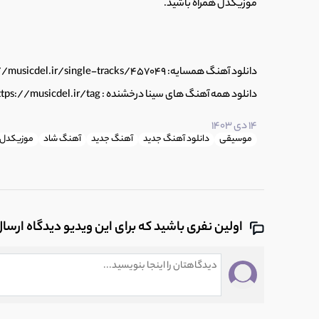
موزیکدل همراه باشید.
14
اهنگ حق داره اثر جدید گروه پازل
0:28
دانلود آهنگ همسایه: https://musicdel.ir/single-tracks/457049/
15
آهنگ یه دونه تو با صدای آروین صمیمی و
دانلود همه آهنگ های سینا درخشنده : https://musicdel.ir/tag/سینا-درخشنده
0:28
14 دی 1403
موسیقی
دانلود آهنگ جدید
آهنگ جدید
آهنگ شاد
موزیکدل
16
آهنگ غمگین بعد از رفتن از روزبه بمانی
0:28
17
موزیک ویدئو و آهنگ زیبای پروانه وار از گروه
اولین نفری باشید که برای این ویدیو دیدگاه ارسا
0:28
18
اهنگ جدید ارمین زارعی (آرمین تو ای اف ام) ب
0:28