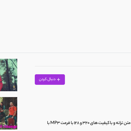
الماس)
دنبال کردن
زارعی
برای دانلود آهنگ زیبای همسایه با صدای سینا درخشنده به همراه متن ترانه و با کیفیت های 320 و 128 با فرمت MP3 با