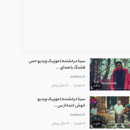
سینا درخشنده | موزیک ویدیو حس
قشنگ با صدای ...
melovy ir
.
18 بازدید
3 سال پیش
0:48
سینا درخشنده | موزیک ویدیو
خوش خنده از س ...
melovy ir
.
21 بازدید
3 سال پیش
0:59