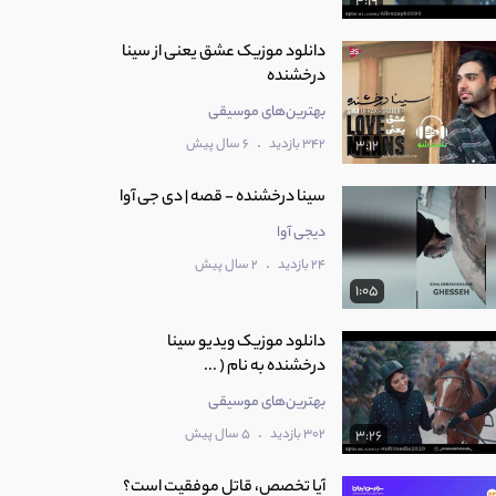
4:19
دانلود موزیک عشق یعنی از سینا
درخشنده
بهترین‌های موسیقی
.
342 بازدید
6 سال پیش
3:12
سینا درخشنده - قصه | دی جی آوا
دیجی آوا
.
24 بازدید
2 سال پیش
1:05
دانلود موزیک ویدیو سینا
درخشنده به نام ( ...
بهترین‌های موسیقی
.
302 بازدید
5 سال پیش
3:26
آیا تخصص، قاتل موفقیت است؟