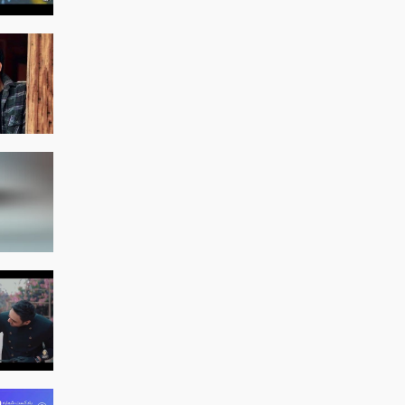
شد
شق
یا