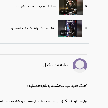
9
تیتراژ فیلم 48 ساعت منتشر شد
0:28
10
آهنگ داستان اهنگ جدید اصف آریا
0:28
11
دانلود آهنگ جدید ناصر زینعلی منتشر شد (
0:28
رسانه موزیکدل
12
میثاق راد آهنگ جدیدش را منتشر کرد.
0:28
آهنگ جدید سینا درخشنده به نام «همسایه»
13
اجرای زنده آهنگ بگو بینم در کنسرت آرمین 
0:28