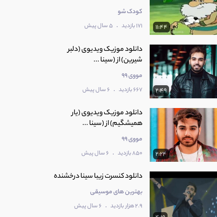
کودک شو
.
171 بازدید
5 سال پیش
11:44
دانلود موزیک ویدیوی (دلبر
شیرین) از (سینا ...
مووی 99
.
667 بازدید
6 سال پیش
2:49
دانلود موزیک ویدیوی (یار
همیشگیم) از (سینا ...
مووی 99
.
850 بازدید
6 سال پیش
2:24
دانلود کنسرت زیبا سینا درخشنده
بهترین های موسیقی
.
2.9 هزار بازدید
6 سال پیش