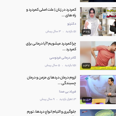
کمردرد در زنان | علت اصلی کمردرد و
راه های ...
دکترتو
.
51 بازدید
3 سال پیش
3:28
چرا کمردرد میشویم؟آیا درمانی برای
کمردرد ...
کادر درمانی فردوسی
.
151 بازدید
5 سال پیش
0:37
‫لزوم درمان دردها ی مزمن و درمان
چسبندگی ...
فریاد بی صدا
.
1.3 هزار بازدید
9 سال پیش
10:53
‫جلوگیری و التیام انواع دردها، تورم