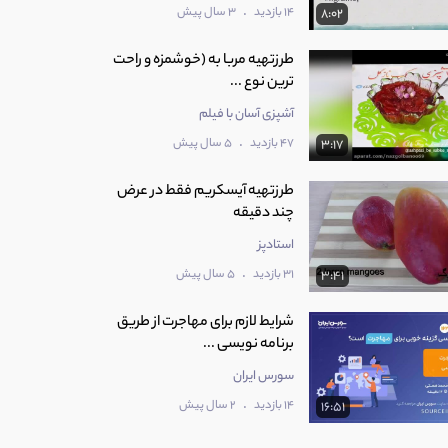
.
14 بازدید
3 سال پیش
8:02
طرزتهیه مربا به (خوشمزه و راحت
ترین نوع ...
آشپزی آسان با فیلم
.
47 بازدید
5 سال پیش
3:17
طرزتهیه آیسکریم فقط در عرض
چند دقیقه
استادپز
.
31 بازدید
5 سال پیش
3:41
شرایط لازم برای مهاجرت از طریق
برنامه نویسی ...
سورس ایران
.
14 بازدید
2 سال پیش
16:51