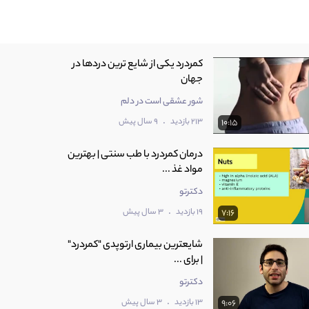
‫کمردرد یکی از شایع ترین دردها در
شور عشقی است در دلم
.
213 بازدید
9 سال پیش
10:15
درمان کمردرد با طب سنتی | بهترین
مواد غذ ...
دکترتو
.
19 بازدید
3 سال پیش
7:16
شایعترین بیماری ارتوپدی "کمردرد"
| برای ...
دکترتو
.
13 بازدید
3 سال پیش
9:06