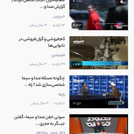
مطالبه‌گران حجاب تحصن کردند |
گزارش صدا و ...
خبرچین
.
22 بازدید
3 سال پیش
4:43
کم‌فروشی و گران‌فروشی در
نانوایی‌ها
اقتصادی
.
49 بازدید
3 سال پیش
2:43
چگونه مسئله صدا و سیما
شخصی‌سازی شد؟ راه ...
رازها
.
8 بازدید
3 سال پیش
3:52
سوتی خفن صدا و سیما-گفتن
جیــگر به مجری ...
MYrbs_8629_PO