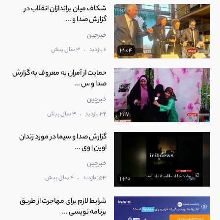
شکاف میان براندازان انقلاب در
گزارش صدا و ...
خبرچین
.
6 بازدید
3 سال پیش
3:04
حمایت از آمران به معروف به گزارش
صدا و س ...
خبرچین
.
32 بازدید
3 سال پیش
2:17
گزارش صدا و سیما در مورد زندان
اوین | وی ...
خبرچین
.
153 بازدید
4 سال پیش
1:30
شرایط لازم برای مهاجرت از طریق
برنامه نویسی ...