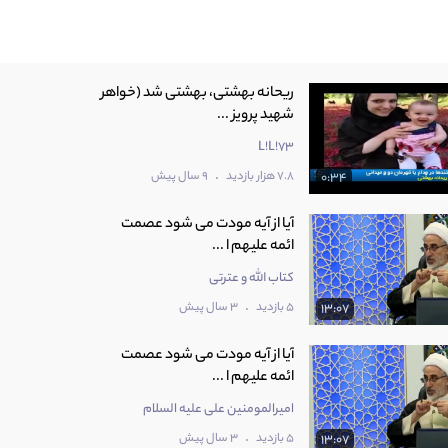
ریحانه بهشتی، بهشتی شد (خواهر
شهید پرویز ...
L!L!73
.
7.8 هزار بازدید
9 سال پیش
0:34
آيا از آيه مودت می شود عصمت
ائمه عليهم ا ...
کتاب الله و عترتی
.
5 بازدید
3 سال پیش
13:07
آیا از آیه مودت می شود عصمت
ائمه علیهم ا ...
امیرالمومنین علی عليه السلام
.
5 بازدید
3 سال پیش
13:07