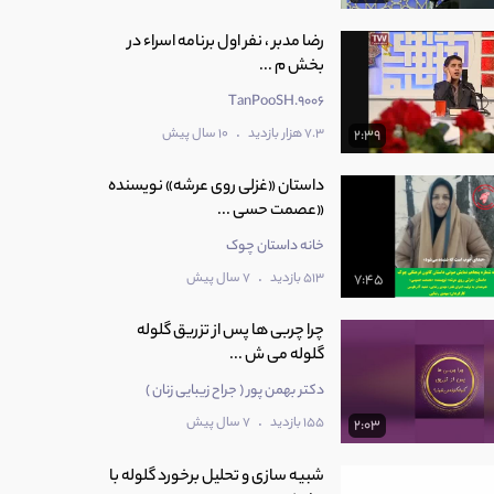
رضا مدبر ، نفر اول برنامه اسراء در
بخش م ...
TanPooSH.9006
.
7.3 هزار بازدید
10 سال پیش
2:39
داستان «غزلی روی عرشه» نویسنده
«عصمت حسی ...
خانه داستان چوک
.
513 بازدید
7 سال پیش
7:45
چرا چربی ها پس از تزریق گلوله
گلوله می ش ...
دکتر بهمن پور ( جراح زیبایی زنان )
.
155 بازدید
7 سال پیش
2:03
شبیه سازی و تحلیل برخورد گلوله با