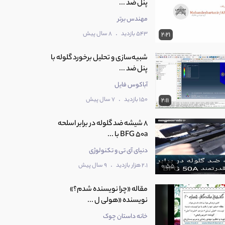
پنل ضد ...
مهندس برتر
.
543 بازدید
8 سال پیش
2:21
شبیه‌سازی و تحلیل برخورد گلوله با
پنل ضد ...
آباکوس فایل
.
150 بازدید
7 سال پیش
2:11
8 شیشه ضد گلوله در برابر اسلحه
BFG 50a با ...
دنیای آی تی و تکنولوژی
.
2.1 هزار بازدید
9 سال پیش
0:55
مقاله «چرا نویسنده شدم؟»
نویسنده «هولی ل ...
خانه داستان چوک