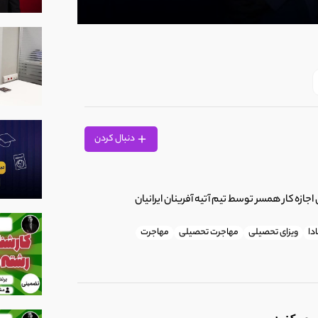
0
seconds
of
2
minutes,
14
seconds
Volume
90%
دنبال کردن
 اجازه کار همسر توسط تیم آتیه آفرینان ایرانیان
دا
ویزای تحصیلی
مهاجرت تحصیلی
مهاجرت