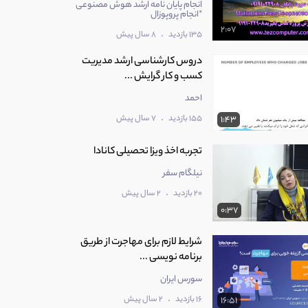
انجام پایان نامه ارشد هوش مصنوعی
*انجام پروپوزال
2:07
.
135 بازدید
8 سال پیش
دروس کارشناسی ارشد مدیریت
کسب و کار گرایش ...
احمد
.
155 بازدید
7 سال پیش
1:43
تجربه اخذ ویزا تحصیلی کانادا
نیلگام سفر
.
20 بازدید
2 سال پیش
0:37
شرایط لازم برای مهاجرت از طریق
برنامه نویسی ...
سورس ایران
.
16 بازدید
2 سال پیش
16:51