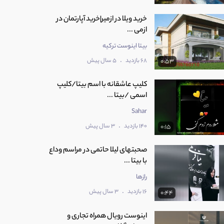
خرید ویلا در ازمیر|خرید آپارتمان در
ازمی ...
بیتا اینوست ترکیه
.
68 بازدید
5 سال پیش
0:53
کلیپ عاشقانه با اسم بیتا/کلیپ
اسمی /بیتا ...
Sahar
.
140 بازدید
3 سال پیش
0:15
صحبتهای لیلا حاتمی در مراسم وداع
با بیتا ...
رازها
.
16 بازدید
3 سال پیش
0:44
اینوست رویال همراه تجاری و