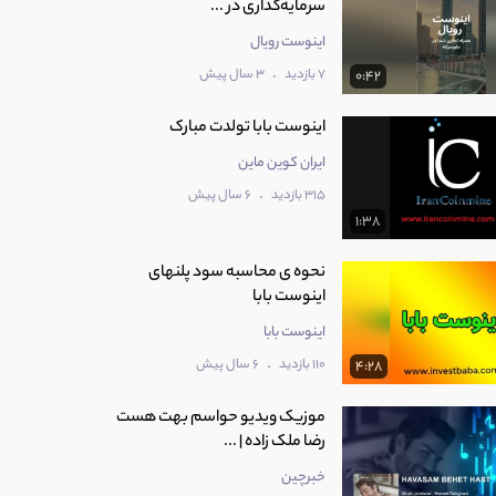
سرمایه‌گذاری در ...
اینوست رویال
.
7 بازدید
3 سال پیش
0:42
اینوست بابا تولدت مبارک
ایران کوین ماین
.
315 بازدید
6 سال پیش
1:38
نحوه ی محاسبه سود پلنهای
اینوست بابا
اینوست بابا
.
110 بازدید
6 سال پیش
4:28
موزیک ویدیو حواسم بهت هست
رضا ملک زاده | ...
خبرچین