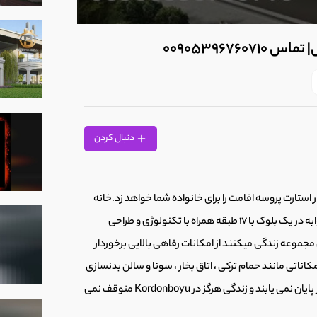
0
seconds
0090539676
of
31
seconds
Volume
90%
دنبال کردن
تانبول منطقه کارتال به ارزش حداقل 250 هزار دلار استارت پروسه اقامت را برای خانواده شما خواهد زد.خانه
های راحت در Referans Kartal Kordonboyu از واحدهای 1 تا 4 خوابه در یک بلوک با 17 طبقه همراه با تکنولوژی و طراحی
 مجموعه زندگی میکنند از امکانات رفاهی بالایی برخوردار
Referans  یک زندگی سالم با امکاناتی مانند حمام ترکی ، اتاق بخار ، سونا و سالن بدنسازی
را به شما ارائه می دهد! حتی اگر روز به پایان برسد ، فعالیت ها هرگز پایان نمی یابند و زندگی هرگز در Kordonboyu متوقف نمی