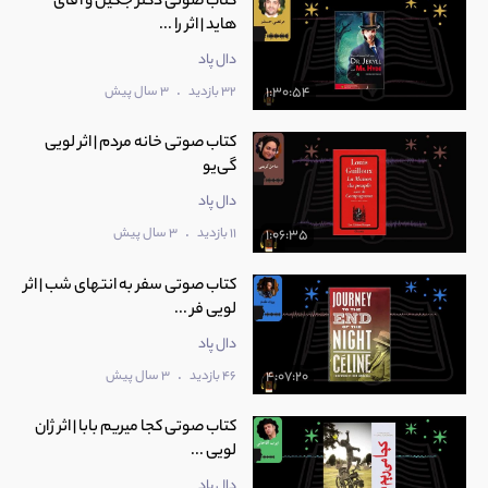
کتاب صوتی دکتر جکیل و آقای
هاید | اثر را ...
دال پاد
.
32 بازدید
3 سال پیش
1:30:54
کتاب صوتی خانه مردم | اثر لویی
گی‌یو
دال پاد
.
11 بازدید
3 سال پیش
1:06:35
کتاب صوتی سفر به انتهای شب | اثر
لویی فر ...
دال پاد
.
46 بازدید
3 سال پیش
4:07:20
کتاب صوتی کجا میریم بابا | اثر ژان
لویی ...
دال پاد