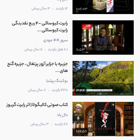
.
12 بازدید
3 سال پیش
1:06:03
رابرت کیوساکی -4 ربع نقدینگی
رابرت کیوساکی ...
سرور ## مهدی
.
8.1 هزار بازدید
11 سال پیش
11:53
جزیره یا جزایر آزور پرتغال ، جزیره گنج
های ...
بوکینگ پرشیا
.
438 بازدید
7 سال پیش
3:44
کتاب صوتی کالیگولا | اثر رابرت گریوز
دال پاد
.
28 بازدید
3 سال پیش
1:17:56