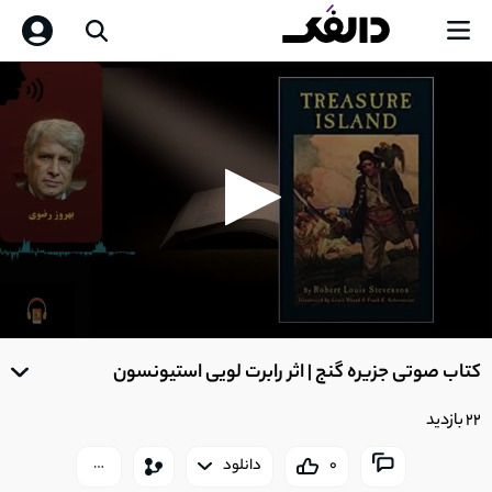
0
seconds
کتاب صوتی جزیره گنج | اثر رابرت لویی استیونسون
of
0
seconds
22 بازدید
0
دانلود