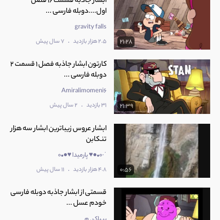
ابشار جاذبه قسمت 16 فصل
اول....دوبله فارسی ...
gravity falls
.
2.5 هزار بازدید
7 سال پیش
21:28
کارتون ابشار جاذبه فصل 1 قسمت 2
دوبله فارسی ...
Amiralimomeni6
.
31 بازدید
2 سال پیش
21:39
ابشار عروس زیباترین ابشار سه هزار
تنکابن
˙·٠•●♥ پارمیدا ♥●•٠
.
4.8 هزار بازدید
11 سال پیش
0:56
قسمتی از ابشار جاذبه دوبله فارسی
خودم عسل ...
بیباک . م