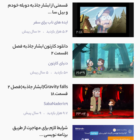
قسمتی از ابشار جاذبه دوبله خودم
و بیل سا ...
ایده های ناب برای سفر
.
5.4 هزار بازدید
10 سال پیش
2:18
دانلود کارتون ابشار جاذبه فصل
1قسمت 2
دنیای کارتون
.
50 بازدید
5 سال پیش
21:39
Gravity falls(ابشار جاذبه)فصل 2
قسمت 18
SabaNaderi79
.
9.7 هزار بازدید
9 سال پیش
23:02
شرایط لازم برای مهاجرت از طریق
برنامه نویسی ...