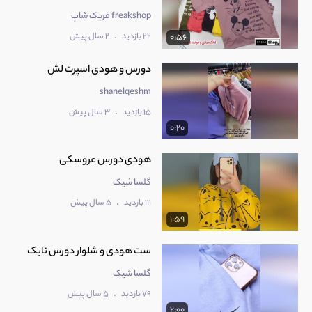
freakshop فریک شاپ
.
22 بازدید
2 سال پیش
0:56
دورس و هودی اسپرت لش
shanelqeshm
.
15 بازدید
3 سال پیش
0:20
هودی دورس عروسکی
گلسا شیک
.
111 بازدید
5 سال پیش
1:59
ست هودی و شلوار دورس نایک
گلسا شیک
.
79 بازدید
5 سال پیش
2:00