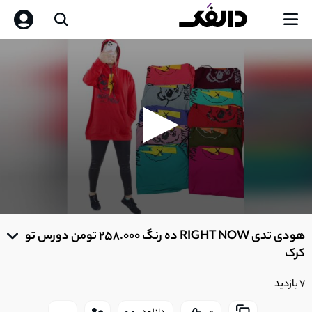
0
seconds
هودی تدی RIGHT NOW ده رنگ 258.000 تومن دورس تو
of
0
کرک
seconds
7 بازدید