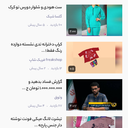
ست هودی و شلوار دورس تو کرک
گلسا شیک
.
60 بازدید
5 سال پیش
2:00
کراپ دخترانه تدی نشسته دوازده
رنگ فقط 1 ...
freakshop فریک شاپ
.
12 بازدید
2 سال پیش
0:11
گزارش فساد بدهید و
1.000.000.000 تومان ج ...
وثوق
.
67 بازدید
4 سال پیش
4:07
تیشرت لانگ میکی فونت نوشته
دار جنس پارچه ...