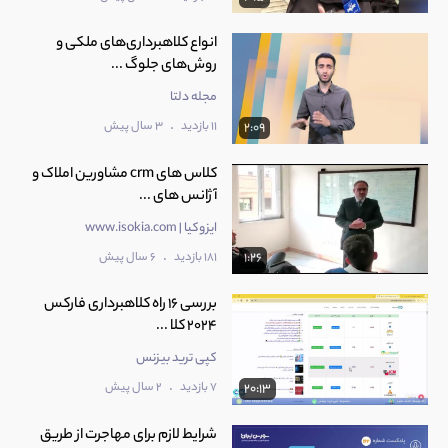
انواع کلاهبرداری‌های ملکی و
روش‌های جلوگ ...
مجله دلتا
.
11 بازدید
3 سال پیش
2:09
کلاس های crm مشاورین املاک و
آژانس های ...
ایزوکیا | www.isokia.com
.
181 بازدید
6 سال پیش
1:26
‫بررسی 16 راه کلاهبرداری فارکس
2024 کلا ...
کپی ترید بیزنس
.
7 بازدید
2 سال پیش
20:13
شرایط لازم برای مهاجرت از طریق