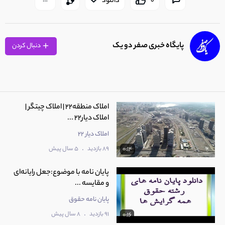
0
دانلود
پایگاه خبری صفر دو یک
دنبال کردن
املاک منطقه22 | املاک چیتگر |
املاک دیار22 ...
املاک دیار 22
.
89 بازدید
5 سال پیش
0:14
پایان نامه با موضوع:جعل رایانه‌ای
و مقایسه ...
پایان نامه حقوق
.
91 بازدید
8 سال پیش
0:16