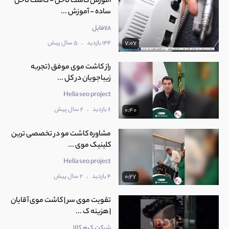
آموزش کاشت ناخن - کاشت ناخن
ساده - آموزش ...
118فایل
.
144 بازدید
5 سال پیش
7:07
راز کاشت موی موفق (تجربه
زیباجویان در کل ...
Helia seo project
.
6 بازدید
2 سال پیش
0:40
مشاوره کاشت مو در تخصصی ترین
کلینیک موی ...
Helia seo project
.
4 بازدید
2 سال پیش
0:27
تقویت موی سر | کاشت موی آقایان
| هزینه ک ...
شرکت کیم کالا