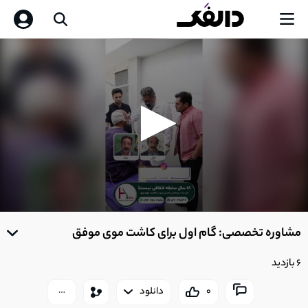
0
seconds
مشاوره تخصصی: گام اول برای کاشت موی موفق
of
0
seconds
6 بازدید
0
دانلود