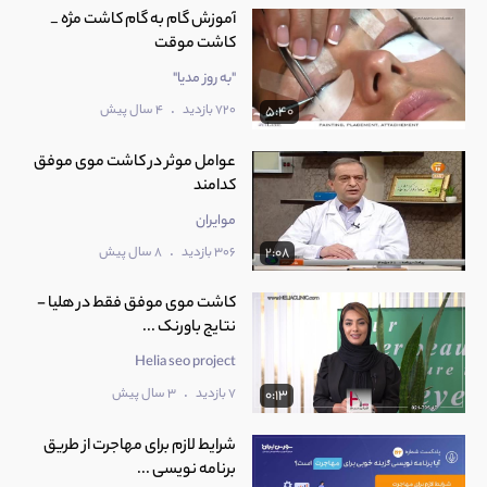
آموزش گام به گام کاشت مژه _
کاشت موقت
"به روز مدیا"
.
720 بازدید
4 سال پیش
5:40
عوامل موثر در کاشت موی موفق
کدامند
موایران
.
306 بازدید
8 سال پیش
2:08
کاشت موی موفق فقط در هلیا -
نتایج باورنک ...
Helia seo project
.
7 بازدید
3 سال پیش
0:13
شرایط لازم برای مهاجرت از طریق
برنامه نویسی ...