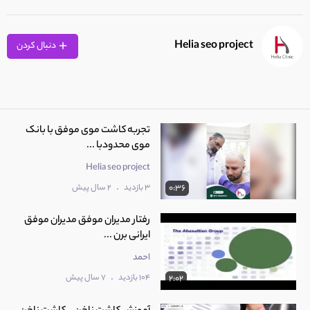
Helia seo project
دنبال کردن
تجربه کاشت موی موفق با بانک
موی محدودبا ...
Helia seo project
.
3 بازدید
2 سال پیش
0:36
رفتار مدیران موفق مدیران موفق
ایرانی برن ...
احمد
.
104 بازدید
7 سال پیش
2:02