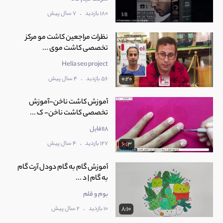
.
180 بازدید
7 سال پیش
1:11
نظرات مراجعین کاشت مو مرکز
تخصصی کاشت موی ...
Helia seo project
.
56 بازدید
4 سال پیش
0:20
آموزش کاشت ناخن-آموزش
تخصصی کاشت ناخن- ک ...
118فایل
.
127 بازدید
4 سال پیش
6:13
آموزش گام به گام دودل آرت گام
به گام | د ...
بوم و قلم
.
10 بازدید
2 سال پیش
8:10