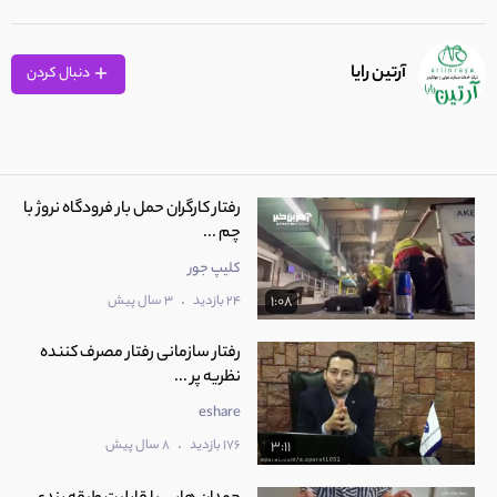
آرتین رایا
دنبال کردن
رفتار کارگران حمل بار فرودگاه نروژ با
چم ...
کلیپ جور
.
24 بازدید
3 سال پیش
1:08
رفتار سازمانی رفتار مصرف کننده
نظریه پر ...
eshare
.
176 بازدید
8 سال پیش
3:11