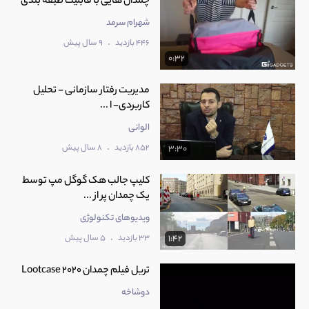
شهرام سرمد
.
446 بازدید
9 سال پیش
0:32
مدیریت رفتار سازمانی - تحلیل
کاربردی- ا ...
الوانی
.
852 بازدید
8 سال پیش
3:30
کلیپ جالب هک گوگل مپ توسط
یک چمدان پر از ...
ویدیوهای تکنولوژی
.
33 بازدید
5 سال پیش
1:42
تریل فیلم چمدان Lootcase 2020
دوشاخه