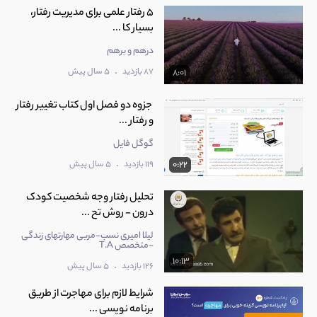
5 رفتار علمی برای مدیریت رفتار،
بسیار کا ...
درهم و برهم
.
87 بازدید
5 سال پیش
8:01
جزوه دو فصل اول کتاب تغییر رفتار
و رفتار ...
گوگل فایل
.
119 بازدید
5 سال پیش
0:22
تحلیل رفتار وجه شخصیت کودک
درون - روش تح ...
لیلا امیری نسب-مربی مهارتهای زندگی
-متخصص T.A
10:13
.
126 بازدید
5 سال پیش
شرایط لازم برای مهاجرت از طریق
برنامه نویسی ...