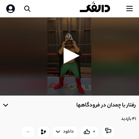
0
seconds
رفتار با چمدان در فرودگاهها
of
0
seconds
41 بازدید
0
دانلود