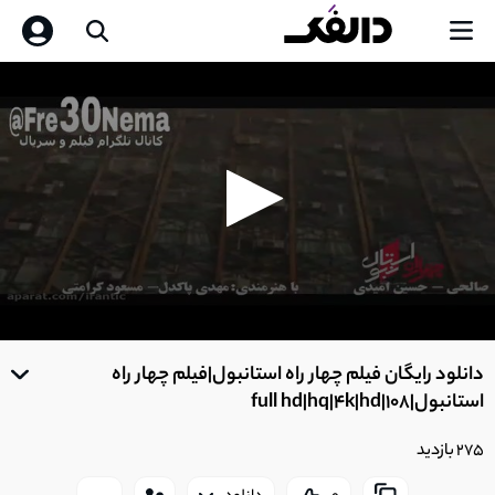
0
seconds
دانلود رایگان فیلم چهار راه استانبول|فیلم چهار راه
of
0
استانبول|full hd|hq|4k|hd|108
seconds
275 بازدید