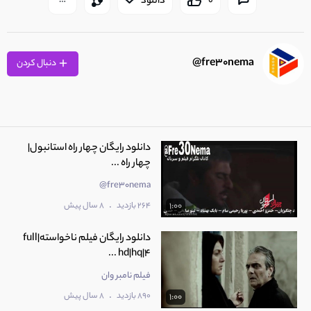
0
دانلود
fre30nema@
دنبال کردن
دانلود رایگان چهار راه استانبول|
چهار راه ...
fre30nema@
.
264 بازدید
8 سال پیش
1:00
دانلود رایگان فیلم ناخواسته|full
hd|hq|4 ...
فیلم نامبر وان
.
890 بازدید
8 سال پیش
1:00