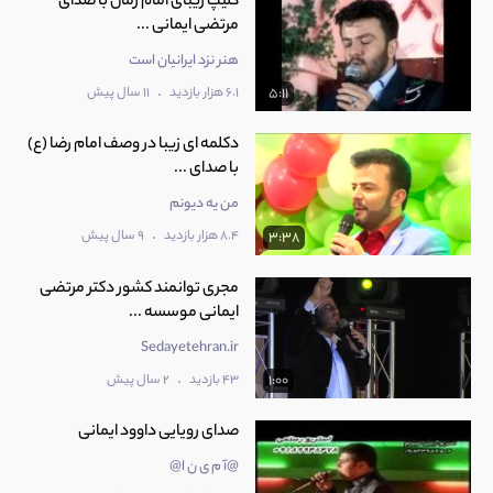
کلیپ زیبای امام زمان با صدای
مرتضی ایمانی ...
هنر نزد ایرانیان است
.
6.1 هزار بازدید
11 سال پیش
5:11
دکلمه ای زیبا در وصف امام رضا (ع)
با صدای ...
من یه دیونم
.
8.4 هزار بازدید
9 سال پیش
3:38
مجری توانمند کشور دکتر مرتضی
ایمانی موسسه ...
Sedayetehran.ir
.
43 بازدید
2 سال پیش
1:00
صدای رویایی داوود ایمانی
@آ م ی ن ا@