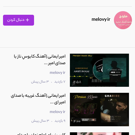
melovy ir
دنبال کردن
امیر ایمانی | آهنگ کابوسِ ناز با
صدای امیر ...
melovy ir
.
7 بازدید
3 سال پیش
2:58
امیر ایمانی | آهنگ غریبه با صدای
امیر ای ...
melovy ir
.
9 بازدید
3 سال پیش
4:00