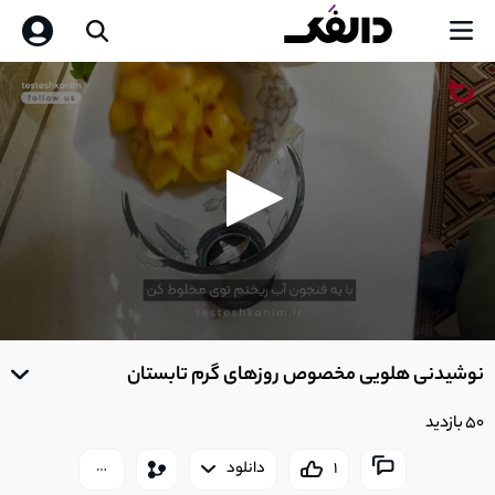
0
seconds
نوشیدنی هلویی مخصوص روزهای گرم تابستان
of
0
seconds
50 بازدید
1
دانلود