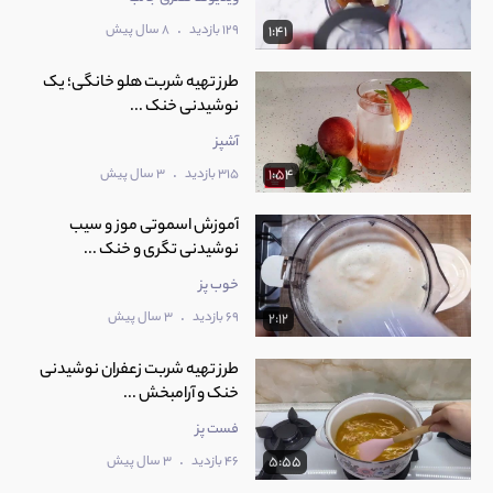
.
129 بازدید
8 سال پیش
1:41
طرز تهیه شربت هلو خانگی؛ یک
نوشیدنی خنک ...
آشپز
.
315 بازدید
3 سال پیش
1:54
آموزش اسموتی موز و سیب
نوشیدنی تگری و خنک ...
خوب پز
.
69 بازدید
3 سال پیش
2:12
طرز تهیه شربت زعفران نوشیدنی
خنک و آرامبخش ...
فست پز
.
46 بازدید
3 سال پیش
5:55