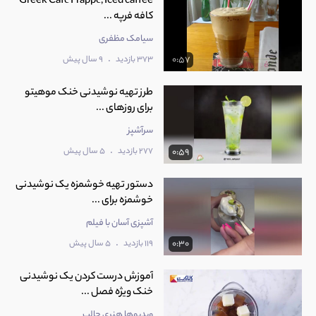
Greek Café Frappé, Iced caffee
کافه فرپه ...
سیامک مظفری
.
373 بازدید
9 سال پیش
0:57
طرز تهیه نوشیدنی خنک موهیتو
برای روزهای ...
سرآشپز
.
277 بازدید
5 سال پیش
0:59
دستور تهیه خوشمزه یک نوشیدنی
خوشمزه برای ...
آشپزی آسان با فیلم
.
119 بازدید
5 سال پیش
0:30
آموزش درست کردن یک نوشیدنی
خنک ویژه فصل ...
ویدیوها هنری جالب