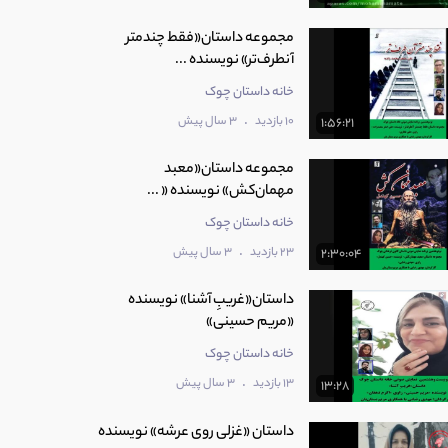
مجموعه داستان«فقط چندمتر
آنطرف‌تر» نویسنده ...
خانه داستان چوک
.
10 بازدید
3 سال پیش
1:56:21
مجموعه داستان«معبد
مهمان‌‌کش» نویسنده « ...
خانه داستان چوک
.
23 بازدید
3 سال پیش
2:30:04
داستان«غریبِ آشنا» نویسنده
«مریم حسینی»
خانه داستان چوک
.
13 بازدید
3 سال پیش
13:28
داستان «غزلی روی عرشه» نویسنده