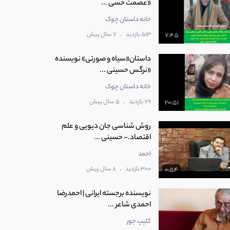
«عصمت حسی ...
خانه داستان چوک
.
513 بازدید
7 سال پیش
7:45
داستان«سیاه و صورتی» نویسنده
«نرگس حسینی ...
خانه داستان چوک
.
79 بازدید
5 سال پیش
20:51
روش شناسی جان دیویی و علم
اقتصاد.- حسینی ...
احمد
.
300 بازدید
8 سال پیش
0:54
نویسنده برجسته ایرانی | احمدرضا
احمدی شاعر ...
کلیپ جور