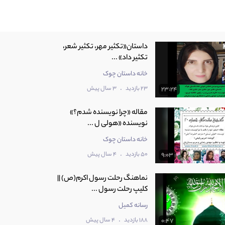
داستان«تکثیر مهر، تکثیر شعر،
تکثیر داد» ...
خانه داستان چوک
.
23 بازدید
3 سال پیش
23:24
مقاله «چرا نویسنده شدم؟»
نویسنده «هولی ل ...
خانه داستان چوک
.
50 بازدید
4 سال پیش
9:03
نماهنگ رحلت رسول اکرم(ص) ||
کلیپ رحلت رسول ...
رسانه کمیل
.
188 بازدید
4 سال پیش
0:47