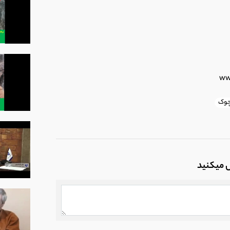
چوک
ل میکنید