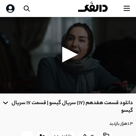
0
seconds
دانلود قسمت هفدهم (17) سریال گیسو | قسمت 17 سریال
of
0
گیسو
seconds
1.3 هزار بازدید