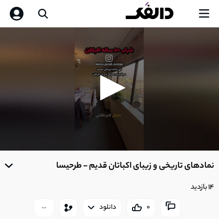
0
seconds
نمادهای تاریخی و زیبای اکباتان قدیم - طرحیسا
of
0
seconds
14 بازدید
0
دانلود