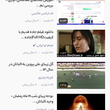
آموزش نمادهای معاملاتی آلپاری –
بررسی نم ...
اف ایکس ماکسی
.
17 بازدید
2 سال پیش
10:03
دانلود فیلم جاده قدیم با
کیفیتFull HD|جاده ...
فیلم تو ایرانی ✔️
.
220 بازدید
7 سال پیش
0:57
‫گل زیبای علی پروین به اکباتان در
سال 13 ...
کوچه پاییزی
.
1,019 بازدید
9 سال پیش
0:35
نوحه زیبای شب 19 ماه رمضان -
وحید اکباتان ...
ف.ن. اسماعیلی