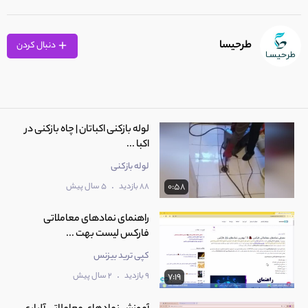
طرحیسا
دنبال کردن
لوله بازکنی اکباتان | چاه بازکنی در
اکبا ...
لوله بازکنی
.
88 بازدید
5 سال پیش
0:58
راهنمای ‫نمادهای معاملاتی
فارکس لیست بهت ...
کپی ترید بیزنس
.
9 بازدید
2 سال پیش
7:19