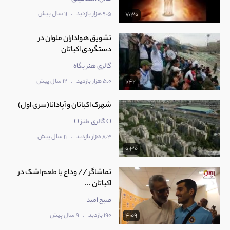
.
9.5 هزار بازدید
11 سال پیش
7:30
تشویق هواداران ملوان در
دستگردی اکباتان
گالری هنر پگاه
.
5.0 هزار بازدید
12 سال پیش
1:42
شهرک اکباتان و آپادانا(سری اول)
ʘ گالری طنز ʘ
.
8.3 هزار بازدید
11 سال پیش
0:30
‫تماشاگر // وداع با طعم اشک در
صبح امید
.
190 بازدید
9 سال پیش
4:09