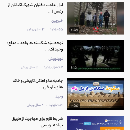
ابراز ندامت دختران شهرک اکباتان از
رقص | ...
خبرچین
.
55 بازدید
3 سال پیش
0:59
نوحه نیزه شکسته ها واحد - مداح :
وحید اک ...
نوونووش
.
6.7 هزار بازدید
12 سال پیش
6:15
جاذبه ها و اماکن تاریخی و خانه
های تاریخی ...
وحید
.
686 بازدید
8 سال پیش
0:55
شرایط لازم برای مهاجرت از طریق
برنامه نویسی ...