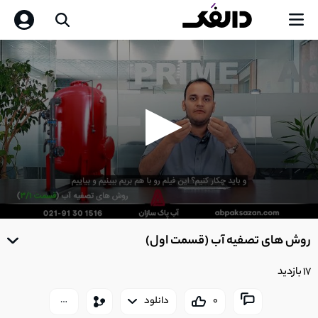
0
seconds
روش های تصفیه آب (قسمت اول)
of
0
seconds
17 بازدید
0
دانلود