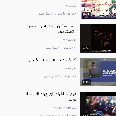
مهسا 91
.
15.6 هزار بازدید
10 سال پیش
4:24
کلیپ غمگین عاشقانه برای استوری
- آهنگ غم ...
melovy ir
.
421 بازدید
4 سال پیش
0:51
آهنگ جدید میلاد راستاد زنگ بزن
melovy ir
.
168 بازدید
3 سال پیش
3:46
فری استایل امیر ای اچ و میلاد راستاد
به ...
music_shad2016
.
10.9 هزار بازدید
10 سال پیش