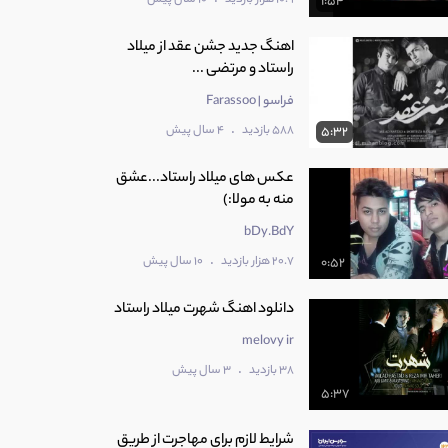
1:54
اهنگ جدید جشن عقد از میلاد
راستاد و مرتضی ...
فراسو | Farassoo
.
588 بازدید
4 سال پیش
5:32
عکس های میلاد راستاد...عشق
منه به مولا:)
bDy.BdY
.
20.7 هزار بازدید
10 سال پیش
0:52
دانلود اهنگ شهرت میلاد راستاد
melovy ir
.
38 بازدید
3 سال پیش
5:37
شرایط لازم برای مهاجرت از طریق