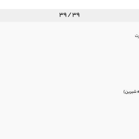
نام صنم
39 / 39
رت
ه شیرین)