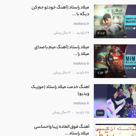
میلاد راستاد | آهنگ خودتو جم کن
دیگه با ...
melovy ir
.
29 بازدید
2 سال پیش
4:07
میلاد راستاد | آهنگ میم با صدای
میلاد را ...
melovy ir
.
48 بازدید
2 سال پیش
6:14
اهنگ خدمت میلاد راستاد (موزیک
ویدیو)
melovy ir
.
75 بازدید
3 سال پیش
1:00
آهنگ فوق العاده زیبا واحساسی
میلاد راستاد ...