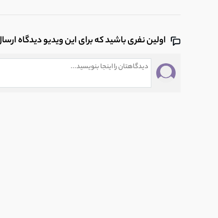
14
آهنگ جدید و فوق العاده از علی زند وکیلی ب
1:00
اولین نفری باشید که برای این ویدیو دیدگاه ارسا
15
آهنگ علی زند وکیلی رفتی و ندیدی
5:41
16
دانلود آهنگ "بهار دلنشین" با صدای علی زند 
4:22
17
آهنگ دامن کشان ساقی می خواران علی زند 
4:27
18
اهنگ سر دو راهی علی زند وکیلی (جاده شب 
4:13