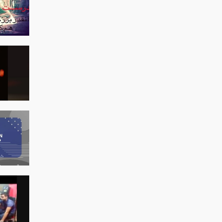
 رحم
و) علی زند وکیلی