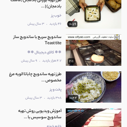
طرز تهیه بورانی بادمجان (ماست
بادمجان) | ...
خوب پز
.
46 بازدید
3 سال پیش
0:59
ساندویچ سریع با ساندویچ ساز
Teast tite
❄❄ کالای دیجیتال ❄❄
.
4.7 هزار بازدید
9 سال پیش
2:11
طرز تهیه ساندویچ چاباتا الویه مرغ
مخصوص ...
پخت و پز
.
308 بازدید
3 سال پیش
10:44
آموزش ویدیویی روش تهیه
ساندویچ سوسیس با ...
خانم خونه