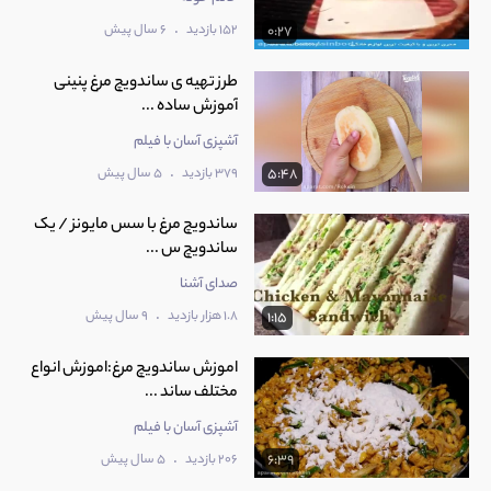
.
152 بازدید
6 سال پیش
0:27
طرز تهیه ی ساندویچ مرغ پنینی
آموزش ساده ...
آشپزی آسان با فیلم
.
379 بازدید
5 سال پیش
5:48
‫ساندویچ مرغ با سس مایونز / یک
ساندویچ س ...
صدای آشنا
.
1.8 هزار بازدید
9 سال پیش
1:15
اموزش ساندویچ مرغ:اموزش انواع
مختلف ساند ...
آشپزی آسان با فیلم
.
206 بازدید
5 سال پیش
6:39