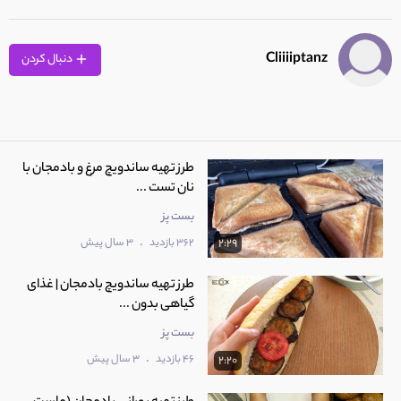
Cliiiiptanz
دنبال کردن
طرز تهیه ساندویچ مرغ و بادمجان با
نان تست ...
بست پز
.
362 بازدید
3 سال پیش
2:29
طرز تهیه ساندویچ بادمجان | غذای
گیاهی بدون ...
بست پز
.
46 بازدید
3 سال پیش
2:20