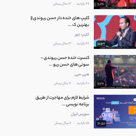
.
29 بازدید
3 سال پیش
11:26
کلیپ های خنده دار حسن ریوندی ||
بهترین ک ...
کلیپ جور
.
26 بازدید
3 سال پیش
10:29
کنسرت خنده حسن ریوندی -
سوتی های حسن ریو ...
هپی مپی
.
20 بازدید
2 سال پیش
11:26
شرایط لازم برای مهاجرت از طریق
برنامه نویسی ...
سورس ایران
.
15 بازدید
2 سال پیش
16:51