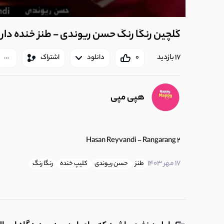
گلچین رنگا رنگ حسن ریوندی - طنز خنده دار 
17 بازدید
0
دانلود
اشتراک
هپی مپی
Hasan Reyvandi - Rangarang 2
17 مهر 1403
طنز
حسن ریوندی
کلیپ خنده
رنگا رنگ