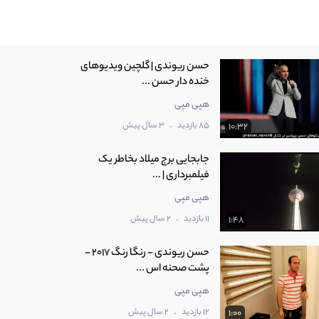
حسن ریوندی | گلچین ویدیوهای
خنده دار حسن ...
هپی مپی
.
85 بازدید
3 سال پیش
10:32
جابجایی برج میلاد بخاطر یک
فیلمبرداری | ...
هپی مپی
.
11 بازدید
2 سال پیش
1:48
حسن ریوندی - رنگا رنگ 2017 -
پشت صحنه اس ...
هپی مپی
.
12 بازدید
2 سال پیش
1:00