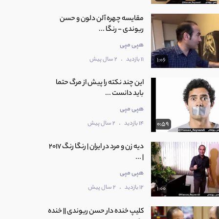
مقایسه چهره آلن دلون و حسن
ریوندی - رنگا ...
هپی مپی
.
11 بازدید
2 سال پیش
1:06
این چند نکته را پیش از مرگ حتما
باید دانست ...
هپی مپی
.
14 بازدید
2 سال پیش
0:59
دیه زن و مرد در ایران | رنگا رنگ 2017
| ...
هپی مپی
.
12 بازدید
2 سال پیش
1:00
کلیپ خنده دار حسن ریوندی || خنده