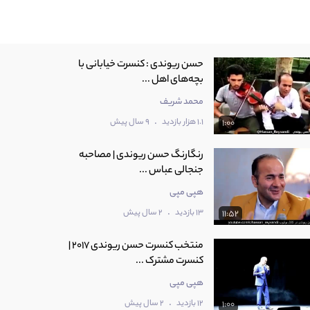
‫حسن ریوندی : کنسرت خیابانی با
بچه‌های اهل ...
محمد شریف
.
1.1 هزار بازدید
9 سال پیش
1:00
رنگارنگ حسن ریوندی | مصاحبه
جنجالی عباس ...
هپی مپی
.
13 بازدید
2 سال پیش
11:52
منتخب کنسرت حسن ریوندی 2017 |
کنسرت مشترک ...
هپی مپی
.
12 بازدید
2 سال پیش
1:00