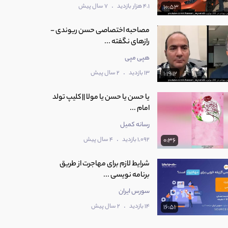
.
4.1 هزار بازدید
7 سال پیش
10:53
مصاحبه اختصاصی حسن ریوندی -
رازهای نگفته ...
هپی مپی
.
13 بازدید
2 سال پیش
1:19:12
یا حسن یا حسن یا مولا || کلیپ تولد
امام ...
رسانه کمیل
.
1,092 بازدید
4 سال پیش
0:36
شرایط لازم برای مهاجرت از طریق
برنامه نویسی ...
سورس ایران
.
14 بازدید
2 سال پیش
16:51