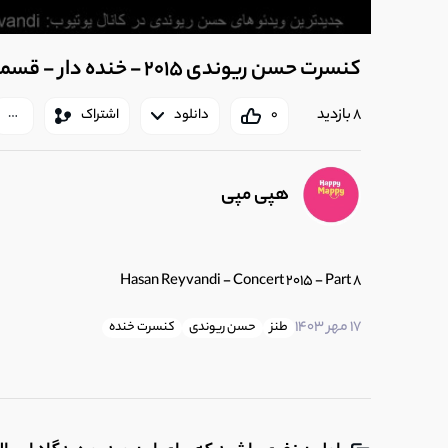
کنسرت حسن ریوندی 2015 - خنده دار - قسمت 8
8 بازدید
0
دانلود
اشتراک
هپی مپی
Hasan Reyvandi - Concert 2015 - Part 8
17 مهر 1403
طنز
حسن ریوندی
کنسرت خنده