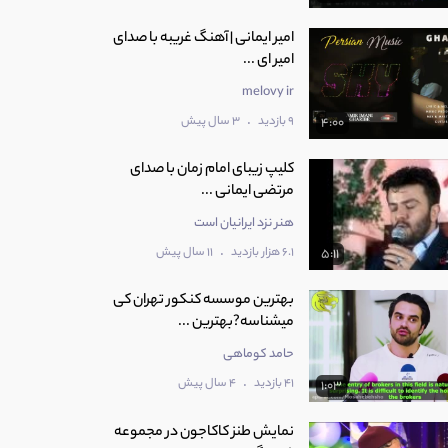
امیر ایمانی | آهنگ غریبه با صدای
امیر ای ...
melovy ir
.
9 بازدید
3 سال پیش
4:00
کلیپ زیبای امام زمان با صدای
مرتضی ایمانی ...
هنر نزد ایرانیان است
.
6.1 هزار بازدید
11 سال پیش
5:11
بهترین موسسه کنکور تهران کی
میشناسه?بهترین ...
حامد کوماهی
.
41 بازدید
4 سال پیش
1:03
نمایش طنز کاکاجون در مجموعه