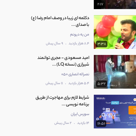
2:17
دکلمه ای زیبا در وصف امام رضا (ع)
با صدای ...
من یه دیونم
.
8.4 هزار بازدید
9 سال پیش
3:38
امید مسعودی - مجری توانمند
شیرازی (نسخه LQ) ...
نصراله انصاری 050
.
5.4 هزار بازدید
11 سال پیش
5:32
شرایط لازم برای مهاجرت از طریق
برنامه نویسی ...
سورس ایران
.
14 بازدید
2 سال پیش
16:51