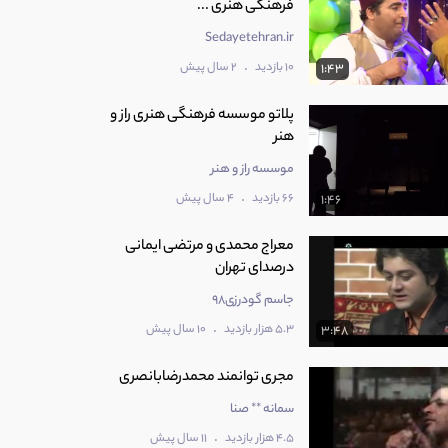
فرهنگی هنری ...
Sedayetehran.ir
.
10 بازدید
2 سال پیش
1:43
پلاتو موسسه فرهنگی هنری راز و
هنر
موسسه راز و هنر
.
66 بازدید
4 سال پیش
1:46
معراج محمدی و مرتضی ایمانی
درصدای تهران
جاسم گودرزی98
.
5.3 هزار بازدید
10 سال پیش
3:48
مجری توانمند محمدرضابانصری
سمانه ** صنا
.
4.5 هزار بازدید
11 سال پیش