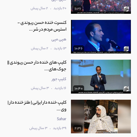
.
20 بازدید
2 سال پیش
11:26
کنسرت خنده حسن ریوندی -
استرس مردم در شر ...
هپی مپی
.
13 بازدید
2 سال پیش
10:46
کلیپ های خنده دار حسن ریوندی ||
جوک های ...
کلیپ جور
.
16 بازدید
3 سال پیش
10:40
کلیپ خنده دار ایرانی | طنز خنده دار |
وی ...
Sahar
.
39 بازدید
3 سال پیش
2:31