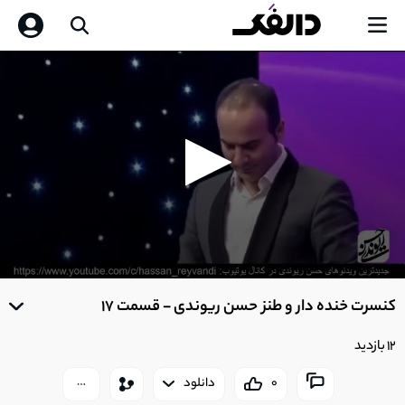
0
seconds
کنسرت خنده دار و طنز حسن ریوندی - قسمت 17
of
0
seconds
12 بازدید
0
دانلود