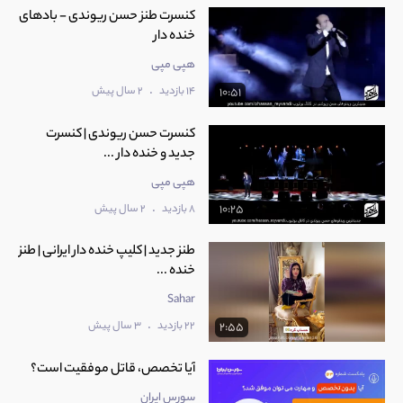
کنسرت طنز حسن ریوندی - بادهای
خنده دار
هپی مپی
.
14 بازدید
2 سال پیش
10:51
کنسرت حسن ریوندی | کنسرت
جدید و خنده دار ...
هپی مپی
.
8 بازدید
2 سال پیش
10:25
طنز جدید | کلیپ خنده دار ایرانی | طنز
خنده ...
Sahar
.
22 بازدید
3 سال پیش
2:55
آیا تخصص، قاتل موفقیت است؟
سورس ایران