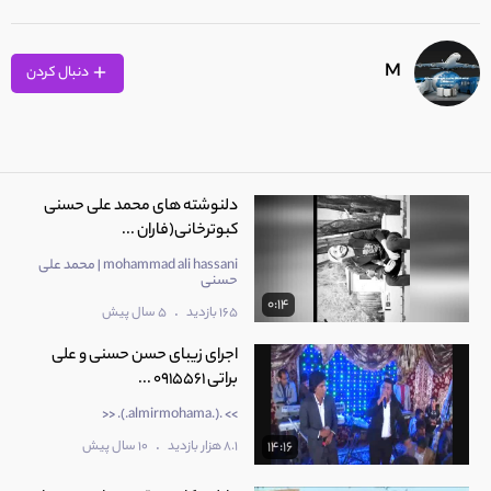
M
دنبال کردن
دلنوشته های محمد علی حسنی
کبوترخانی(فاران ...
mohammad ali hassani | محمد علی
حسنی
0:14
.
165 بازدید
5 سال پیش
اجرای زیبای حسن حسنی و علی
براتی 0915561 ...
>> .(.almirmohama.). <<
.
8.1 هزار بازدید
10 سال پیش
14:16