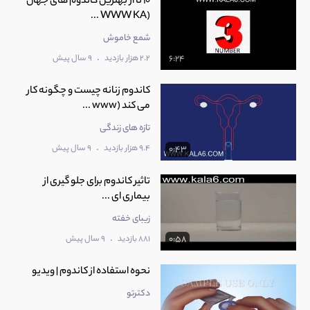
‫10 تا از بهترین کاندوم های جهان
(WWW KA ...
شمع خاموش
.
2.2 هزار بازدید
9 سال پیش
6:24
‫کاندوم زنانه چیست و چگونه کار
می کند (www ...
تازه های زندگی
.
9.4 هزار بازدید
9 سال پیش
0:43
‫تاثیر کاندوم برای جلو گیری از
بیماری ای ...
زیبای خفته
.
881 بازدید
9 سال پیش
0:58
نحوه استفاده از کاندوم | ویدیو
دکترتو