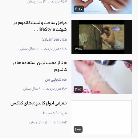
.
654 بازدید
3 سال پیش
4:07
مراحل ساخت و تست کاندوم در
شرکت lifeStyle ...
SaLamServIce
.
28.8 هزار بازدید
10 سال پیش
3:18
‫10 تا از عجیب ترین استفاده های
ماه تنهایی من
.
4.0 هزار بازدید
9 سال پیش
2:06
معرفی انواع کاندوم های کدکس
فروشگاه سپیتا
.
102 بازدید
5 سال پیش
1:08