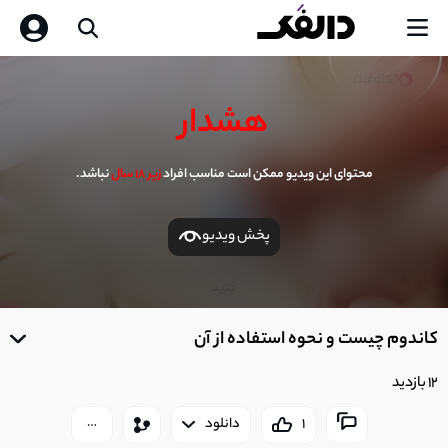
هشدار
محتوای این ویدیو ممکن است مناسب افراد
زیر 18 سال
نباشد.
پخش ویدیو
0
seconds
کاندوم چیست و نحوه استفاده از آن
of
0
seconds
12 بازدید
1
دانلود