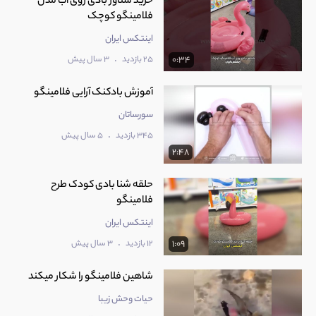
خرید شناور بادی روی آب مدل
فلامینگو کوچک
اینتکس ایران
.
25 بازدید
3 سال پیش
0:34
آموزش بادکنک آرایی فلامینگو
سورساتان
.
345 بازدید
5 سال پیش
2:48
حلقه شنا بادی کودک طرح
فلامینگو
اینتکس ایران
.
12 بازدید
3 سال پیش
1:09
شاهین فلامینگو را شکار میکند
حیات وحش زیبا