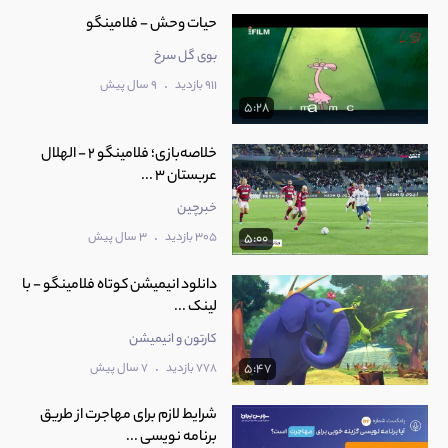
بوی گل سرخ
.
911 بازدید
9 سال پیش
5:28
خلاصه‌بازی؛ فلامینگو 2 - الهلال
عربستان 3 ...
خبرچین
.
305 بازدید
3 سال پیش
5:00
دانلود انیمیشن کوتاه فلامینگو - با
لینک ...
کارتون و انیمیشن
.
778 بازدید
7 سال پیش
5:47
شرایط لازم برای مهاجرت از طریق
برنامه نویسی ...