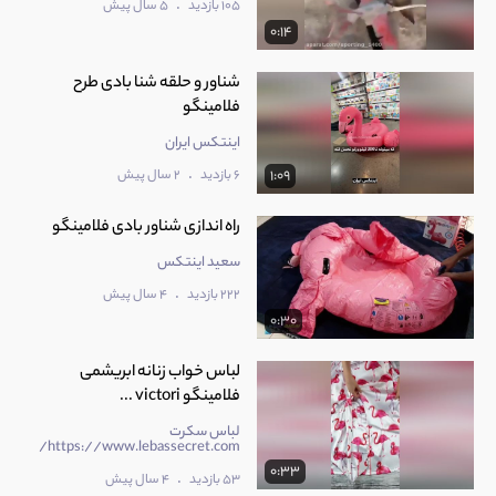
.
105 بازدید
5 سال پیش
0:14
شناور و حلقه شنا بادی طرح
فلامینگو
اینتکس ایران
.
6 بازدید
2 سال پیش
1:09
راه اندازی شناور بادی فلامینگو
سعید اینتکس
.
222 بازدید
4 سال پیش
0:30
لباس خواب زنانه ابریشمی
فلامینگو victori ...
لباس سکرت
https://www.lebassecret.com/
0:33
.
53 بازدید
4 سال پیش