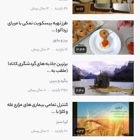
.
46 بازدید
3 سال پیش
10:17
طرز تهیه بیسکویت نمکی با مربای
زردآلو | ...
بپز و بخور
.
17 بازدید
3 سال پیش
3:44
برترین جاذبه های گردشگری کانادا
(ملقب به ...
بگرد و ببین
.
350 بازدید
8 سال پیش
2:40
کنترل تمامی بیماری های مزارع غله
و کلزا با ...
آریا سبز
.
60 بازدید
7 سال پیش
0:32