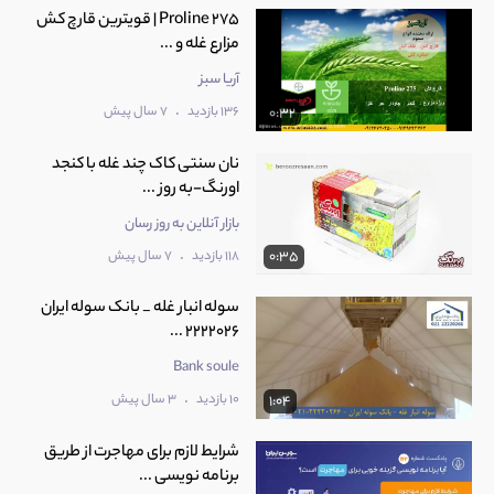
Proline 275 | قویترین قارچ کش
مزارع غله و ...
آریا سبز
.
136 بازدید
7 سال پیش
0:32
نان سنتی کاک چند غله با کنجد
اورنگ-به روز ...
بازار آنلاین به روز رسان
.
118 بازدید
7 سال پیش
0:35
سوله انبار غله _ بانک سوله ایران
2222026 ...
Bank soule
.
10 بازدید
3 سال پیش
1:04
شرایط لازم برای مهاجرت از طریق
برنامه نویسی ...