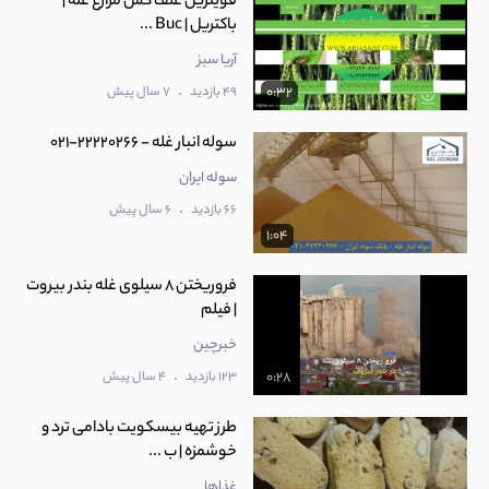
قویترین علف کش مزارع غله |
باکتریل | Buc ...
آریا سبز
.
49 بازدید
7 سال پیش
0:32
سوله انبار غله - 22220266-021
سوله ایران
.
66 بازدید
6 سال پیش
1:04
فروریختن 8 سیلوی غله بندر بیروت
| فیلم
خبرچین
.
123 بازدید
4 سال پیش
0:28
طرز تهیه بیسکویت بادامی ترد و
خوشمزه | ب ...
غذاها