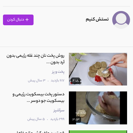
تستش کنیم
دنبال کردن
روش پخت نان چند غله رژیمی بدون
آرد بدون ...
پخت و پز
.
617 بازدید
3 سال پیش
4:18
دستور پخت بیسکویت رژیمی و
بیسکویت جو دوسر ...
سرآشپز
.
299 بازدید
5 سال پیش
3:13