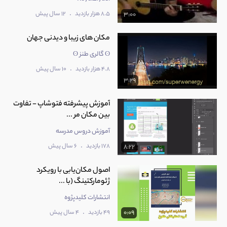
.
8.5 هزار بازدید
12 سال پیش
3:00
مکان های زیبا و دیدنی جهان
ʘ گالری طنز ʘ
.
4.8 هزار بازدید
10 سال پیش
3:29
آموزش پیشرفته فتوشاپ - تفاوت
بین مکان مر ...
آموزش دروس مدرسه
.
178 بازدید
6 سال پیش
8:22
اصول مکان‌یابی با رویکرد
ژئومارکتینگ (با ...
انتشارات کلیدپژوه
.
49 بازدید
4 سال پیش
0:09