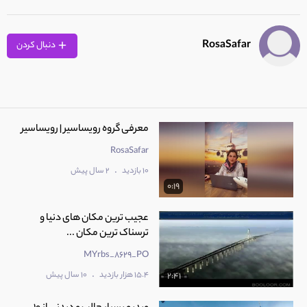
RosaSafar
دنبال کردن
معرفی گروه رویساسیر | رویساسیر
RosaSafar
.
10 بازدید
2 سال پیش
0:19
عجیب ترین مکان های دنیا و
ترسناک ترین مکان ...
MYrbs_8629_PO
.
15.4 هزار بازدید
10 سال پیش
2:41