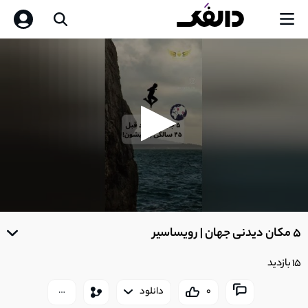
0
seconds
5 مکان دیدنی جهان | رویساسیر
of
0
seconds
15 بازدید
0
دانلود