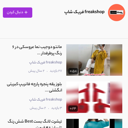
freakshop فریک شاپ
دنبال کردن
مانتو دوجیب نما عروسکی در 6
رنگ پرطرفدار ...
freakshop فریک شاپ
.
27 بازدید
2 سال پیش
0:50
بلوز یقه پنجره پارچه فانریپ کبریتی
انگشتی ...
freakshop فریک شاپ
.
3 بازدید
2 سال پیش
0:24
تیشرت لانگ بست Best شش رنگ