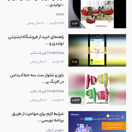
-تولیدی ...
plan1
.
259 بازدید
7 سال پیش
1:03
راهنمای خرید از فروشگاه اینترنتی
تولیدی و ...
freakshop فریک شاپ
.
14 بازدید
2 سال پیش
2:18
بلوز و شلوار ست سه خط آدیداس
در 12رنگ پر ...
freakshop فریک شاپ
.
10 بازدید
2 سال پیش
0:33
شرایط لازم برای مهاجرت از طریق
برنامه نویسی ...
سورس ایران