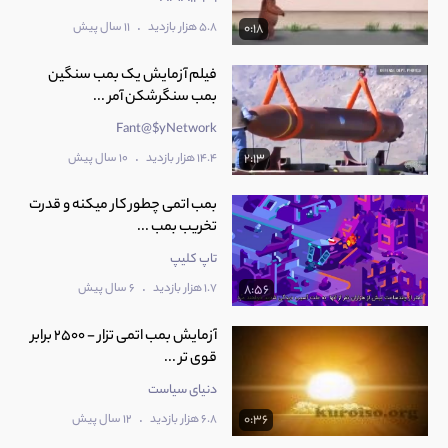
.
5.8 هزار بازدید
11 سال پیش
0:18
فیلم آزمایش یک بمب سنگین
بمب سنگرشکن آمر ...
Fant@$yNetwork
.
14.4 هزار بازدید
10 سال پیش
2:13
بمب اتمی چطور کار میکنه و قدرت
تخریب بمب ...
تاپ کلیپ
.
1.7 هزار بازدید
6 سال پیش
8:56
آزمایش بمب اتمی تزار - 2500 برابر
قوی تر ...
دنیای سیاست
.
6.8 هزار بازدید
12 سال پیش
0:36