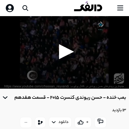
0
seconds
بمب خنده - حسن ریوندی کنسرت 2015 - قسمت هفدهم
of
0
seconds
13 بازدید
0
دانلود