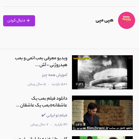
هپی مپی
دنبال کردن
ویدیو معرفی بمب اتمی و بمب
هیدروژنی - آش ...
آموزش همه چیز
.
580 بازدید
5 سال پیش
4:46
دانلود فیلم بمب یک
عاشقانه«بمب یک عاشقان ...
فیلم تو ایرانی ✔️
.
141 بازدید
7 سال پیش
1:46