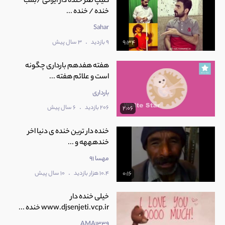
کلیپ طنز خنده دار ایرانی /بمب
خنده / خنده ...
Sahar
.
9 بازدید
3 سال پیش
9:34
هفته هفدهم بارداری چگونه
است و علائم هفته ...
بارداری
.
206 بازدید
6 سال پیش
2:06
خنده دار ترین خنده ی دنیا اخر
خندهههه و ...
مهسا 91
.
10.4 هزار بازدید
10 سال پیش
0:16
خیلی خنده دار
www.djsenjeti.vcp.ir خنده ...
AMA1339