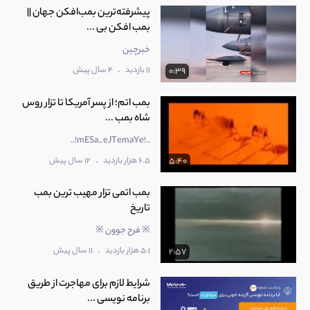
پیشرفته‌ترین بمب‌افکن جهان ||
بمب افکن بی ...
خبرچین
.
11 بازدید
4 سال پیش
0:39
بمب اتم؛ از پسر آمریکا تا تزار روس
شاه بمب ...
..!mESa_eJTemaYe!..
.
6.5 هزار بازدید
12 سال پیش
5:40
بمب اتمی تزار مهیب ترین بمب
تاریخ
※ فرح جوون ※
.
5.1 هزار بازدید
11 سال پیش
2:57
شرایط لازم برای مهاجرت از طریق
برنامه نویسی ...