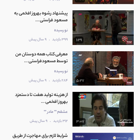
‫پیشنهاد رشوه بهروز افخمی به
مسعود فراستی ...
نو رسیده
.
399 بازدید
9 سال پیش
1:29
‫معرفی کتاب همه دوستان من
توسط مسعودفراستی ...
نو رسیده
.
284 بازدید
9 سال پیش
5:27
‫از هزینه تولید هفت تا دستمزد
بهروز افخمی ...
عشقم "" مادر ""
.
312 بازدید
9 سال پیش
3:07
شرایط لازم برای مهاجرت از طریق