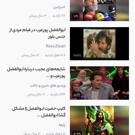
خبرچین
.
77 بازدید
3 سال پیش
1:21
ابوالفضل پورعرب در فیلم مردی از
جنس بلور
Roya.Ziyaei
.
10.9 هزار بازدید
12 سال پیش
10:28
شایعه‌های عجیب درباره ابوالفضل
پورعرب و ...
ویدیو های خبری و جالب
.
844 بازدید
9 سال پیش
5:21
کلیپ حضرت ابوالفضل || مشکل
گشا ابوالفضل ...
رازها
.
1.5 هزار بازدید
3 سال پیش
4:29