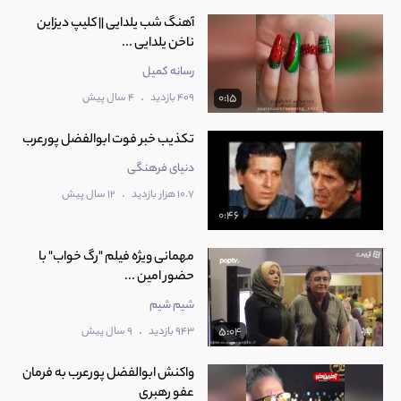
آهنگ شب یلدایی || کلیپ دیزاین
ناخن یلدایی ...
رسانه کمیل
.
409 بازدید
4 سال پیش
0:15
تکذیب خبر فوت ابوالفضل پورعرب
دنیای فرهنگی
.
10.7 هزار بازدید
12 سال پیش
0:46
‫مهمانی ویژه فیلم "رگ خواب" با
حضور امین ...
شیم شیم
.
943 بازدید
9 سال پیش
5:04
واکنش ابوالفضل پورعرب به فرمان
عفو رهبری