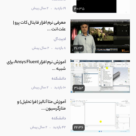
.
19 بازدید
2 سال پیش
40:35
معرفی نرم افزار فاینال کات پرو |
علت انت ...
ادیت آل
.
8 بازدید
2 سال پیش
21:23
آموزش نرم افزار Ansys Fluent برای
شبیه‌ ...
دانشکده
.
10 بازدید
2 سال پیش
31:52
آموزش متا آنالیز (فرا تحلیل) و
متارگرسیون ...
دانشکده
.
42 بازدید
2 سال پیش
22:36