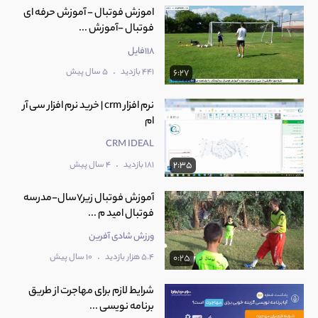
اموزش فوتبال - آموزش حرفه ای
فوتبال -آموزش ...
118فایل
.
441 بازدید
5 سال پیش
6:27
نرم افزار crm | خرید نرم افزار سی آر
ام
CRM IDEAL
.
181 بازدید
4 سال پیش
2:35
آموزش فوتبال زیر7سال-مدرسه
فوتبال امید م ...
ورزش شادی آفرین
.
5.4 هزار بازدید
10 سال پیش
0:25
شرایط لازم برای مهاجرت از طریق
برنامه نویسی ...