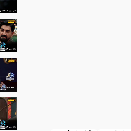
 آفتاب‌پرست قسمت 4 و 3 و 2 و 1)
روانه) دانلود فیلم ایرانی گربه سیا