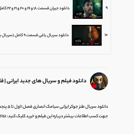
9
دانلود جیران قسمت 18 و 19 و 20 و 21 و 22 کامل نماشا (تماشای فیلم جیران قسمت 22)
0:14
10
دانلود سریال یاغی قسمت 9 کامل (سریال یاغی قسمت 1 ) محمد کارت کارگردان سریال یاغی
0:17
11
سریال جوکر فصل 7 قسمت 5 (قسمت جدید جوکر کامل اپارات) فیلم جوکر ایرانی
0:25
دانلود فیلم و سریال های جدید ایرانی | ق
12
دانلود سریال یاغی قسمت 8 آپارات کامل (دانلود فیلم یاغی قسمت 9 نهم و دهم)
0:27
دانلود سریال طنز جوکر ایرانی سیامک انصاری فصل 1 اول تا 5 پنجم
13
دانلود فیلم طنز و کمدی دینامیت | پژمان ج
جهت کسب اطلاعات بیشتر درباره این فیلم و خرید کلیک کنید: https://boxnama.ir/?p=6118
0:59