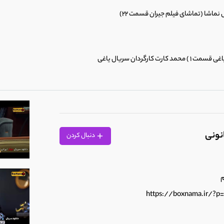
انونی
دنبال کردن
مشیدی – احمدمهران فر