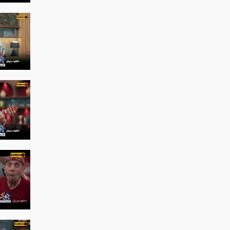
ان جمشیدی - الهام اخوان) کمدی خنده دار
مهران غفوریان حسین یاری یکتا ناصر)