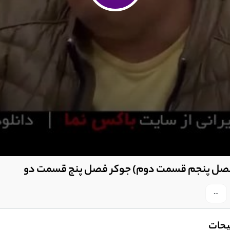
 زخمکاری محمدحسین مهدویان
سمت 7کامل ویدائو)
دوم شب های مافیا 4)
یحات