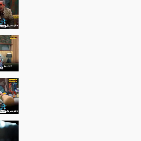
 ستوده فیلم طنز ایرانی جدید
ترلان پروانه بهاره کیان افشار
ل (یاغی قسمت 11 کامل) یاغی
1 فیلم یاغی قسمت 12)