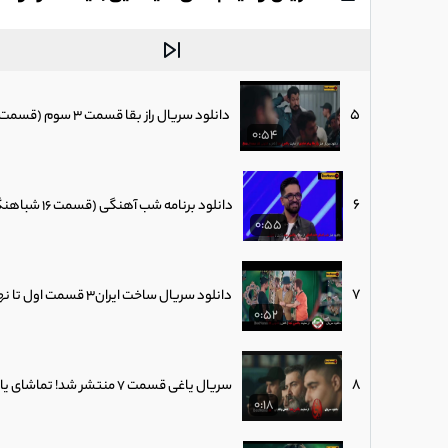
4
دانلود سریال جوکر فصل 5 قسمت 2 (جوکر فصل پنجم قسمت دوم) جوکر فصل پنج قسمت دو
0:59
5
دانلود سریال راز بقا قسمت 3 سوم (قسمت سوم رازبقا) فیلم رازبقا قسمت3 / سریال جدید
0:54
6
دانلود برنامه شب آهنگی (قسمت 16 شباهنگی 2 با حضور سینا شعبانخانی)
0:55
7
دانلود سریال ساخت ایران3 قسمت اول تا نهم کامل (سریال طنز و کمدی جدید امین حیایی)
0:52
8
سریال یاغی قسمت 7 منتشر شد! تماشای یاغی محمد کارت قسمت اول تا هفتم
0:18