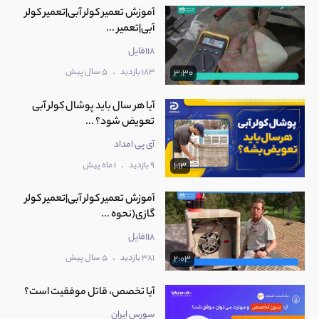
آموزش تعمیر کولر آبی|تعمیر کولر
آبی|تعمیر ...
118فایل
.
183 بازدید
5 سال پیش
3:30
آیا هر سال باید پوشال کولر آبی
تعویض شود؟ ...
آی پی امداد
.
9 بازدید
1 ماه پیش
1:13
آموزش تعمیر کولر آبی|تعمیر کولر
گازی(نحوه ...
118فایل
.
381 بازدید
5 سال پیش
2:03
آیا تخصص، قاتل موفقیت است؟
سورس ایران