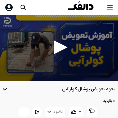
0
seconds
نحوه تعویض پوشال کولر آبی
of
0
seconds
10 بازدید
0
دانلود