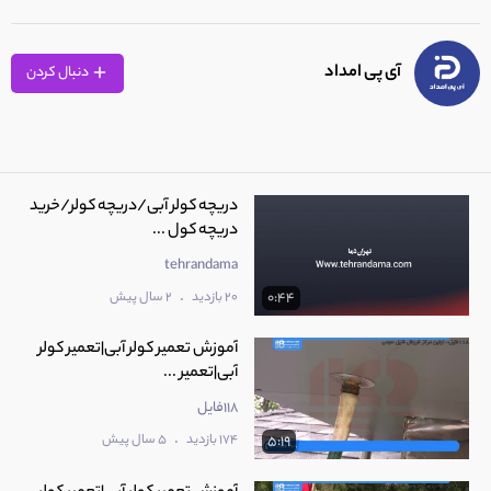
آی پی امداد
دنبال کردن
دریچه کولر آبی/دریچه کولر/خرید
دریچه کول ...
tehrandama
.
20 بازدید
2 سال پیش
0:44
آموزش تعمیر کولر آبی|تعمیر کولر
آبی|تعمیر ...
118فایل
.
174 بازدید
5 سال پیش
5:19