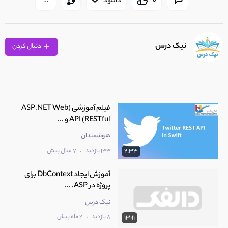
0
دانلود
نیک درس
دنبال کردن
فیلم آموزشی (ASP.NET Web
API (RESTful و ...
هوشمندان
.
133 بازدید
7 سال پیش
2:33
آموزش ایجاد DbContext برای
پروژه در ASP. ...
نیک درس
.
8 بازدید
2 ماه پیش
13:11