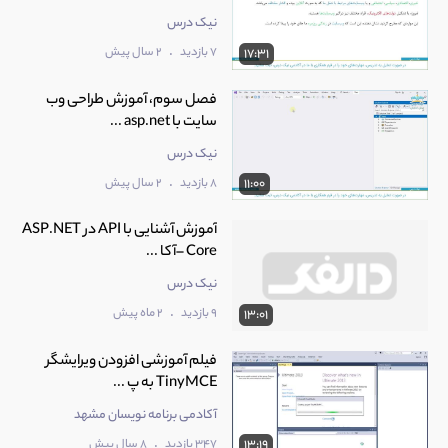
نیک درس
.
7 بازدید
2 سال پیش
17:31
فصل سوم، آموزش طراحی وب
سایت با asp.net ...
نیک درس
.
8 بازدید
2 سال پیش
11:00
آموزش آشنایی با API در ASP.NET
Core –آکا ...
نیک درس
.
9 بازدید
2 ماه پیش
13:01
فیلم آموزشی افزودن ویرایشگر
TinyMCE به پ ...
آکادمی برنامه نویسان مشهد
.
347 بازدید
8 سال پیش
13:19