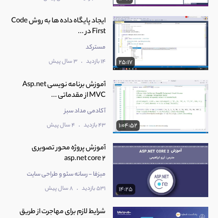
ایجاد پایگاه داده ها به روش Code
First در ...
مسترکد
.
14 بازدید
3 سال پیش
25:17
آموزش برنامه نویسی Asp.net
MVC از مقدماتی ...
آکادمی مداد سبز
.
43 بازدید
4 سال پیش
1:04:52
آموزش پروژه محور تصویری
asp.net core 2
میزفا - رسانه سئو و طراحی سایت
.
531 بازدید
8 سال پیش
14:25
شرایط لازم برای مهاجرت از طریق